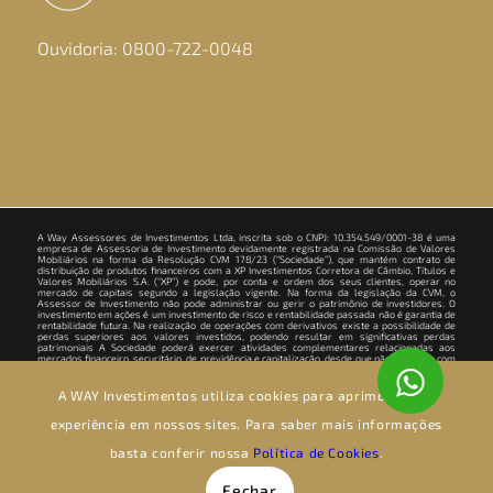
Ouvidoria: 0800-722-0048
A Way Assessores de Investimentos Ltda, inscrita sob o CNPJ: 10.354.549/0001-38 é uma
empresa de Assessoria de Investimento devidamente registrada na Comissão de Valores
Mobiliários na forma da Resolução CVM 178/23 (“Sociedade”), que mantém contrato de
distribuição de produtos financeiros com a XP Investimentos Corretora de Câmbio, Títulos e
Valores Mobiliários S.A. (“XP”) e pode, por conta e ordem dos seus clientes, operar no
mercado de capitais segundo a legislação vigente. Na forma da legislação da CVM, o
Assessor de Investimento não pode administrar ou gerir o patrimônio de investidores. O
investimento em ações é um investimento de risco e rentabilidade passada não é garantia de
rentabilidade futura. Na realização de operações com derivativos existe a possibilidade de
perdas superiores aos valores investidos, podendo resultar em significativas perdas
patrimoniais A Sociedade poderá exercer atividades complementares relacionadas aos
mercados financeiro, securitário, de previdência e capitalização, desde que não conflitem com
a atividade de assessoria de investimentos, podendo ser realizada por meio da pessoa
jurídica acima descrita ou por meio de pessoa jurídica terceira. Todas as atividades são
prestadas mantendo a devida segregação e em cumprimento ao quanto previsto nas regras
A WAY Investimentos utiliza cookies para aprimorar sua
da CVM ou de outros órgãos reguladores e autorreguladores. Para informações e dúvidas
sobre produtos, contate seu assessor de investimentos. Para reclamações, contate a
experiência em nossos sites. Para saber mais informações
Ouvidoria da XP pelo telefone 0800 722 3730.
basta conferir nossa
Política de Cookies
.
© Copyright - Way Investimentos - Todos os direitos reservados |
Desenvolvido por
BaseDG
Fechar