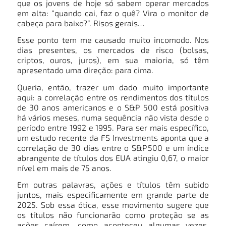
que os jovens de hoje só sabem operar mercados
em alta: “quando cai, faz o quê? Vira o monitor de
cabeça para baixo?”. Risos gerais…
Esse ponto tem me causado muito incomodo. Nos
dias presentes, os mercados de risco (bolsas,
criptos, ouros, juros), em sua maioria, só têm
apresentado uma direção: para cima.
Queria, então, trazer um dado muito importante
aqui: a correlação entre os rendimentos dos títulos
de 30 anos americanos e o S&P 500 está positiva
há vários meses, numa sequência não vista desde o
período entre 1992 e 1995. Para ser mais específico,
um estudo recente da FS Investments aponta que a
correlação de 30 dias entre o S&P 500 e um índice
abrangente de títulos dos EUA atingiu 0,67, o maior
nível em mais de 75 anos.
Em outras palavras, ações e títulos têm subido
juntos, mais especificamente em grande parte de
2025. Sob essa ótica, esse movimento sugere que
os títulos não funcionarão como proteção se as
ações caírem, como aconteceu algumas vezes,