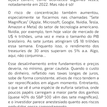
notadamente em 2022. Mas não é só!
O risco de concentração também aumentou,
especialmente se focarmos nas chamadas “Sete
Magníficas” (Apple, Microsoft, Google, Nvidia, Tesla,
Amazon e Meta) do setor de tecnologia americano.
Nvidia, por exemplo, tem hoje valor de mercado de
U$ 4 trilhões, uma vez e meia o tamanho do PIB
brasileiro. As sete juntas atingiram U$ 18 trilhões
essa semana. Enquanto isso, o rendimento dos
treasuries de 30 anos superam os 5% a.a. Algo,
aqui, não conjumina…
Esse desalinhamento entre fundamentos e preços
deveria, no mínimo, gerar cautela. Quando o custo
do dinheiro, refletido nas taxas longas de juros,
sobe de forma consistente, ativos de risco tendem a
ser reprecificados em algum momento. Entretanto,
o que se vê é uma espécie de euforia seletiva, onde
poucos papéis carregam a maior parte dos ganhos
(quase 40% do S&P 500 vêm das sete magníficas),
e o investidor parece anestesiado quanto aos riscos
embutidos nesse comportamento.