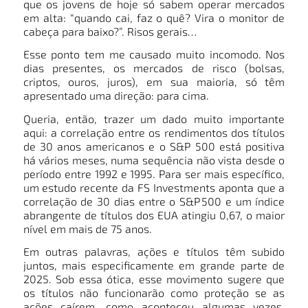
que os jovens de hoje só sabem operar mercados
em alta: “quando cai, faz o quê? Vira o monitor de
cabeça para baixo?”. Risos gerais…
Esse ponto tem me causado muito incomodo. Nos
dias presentes, os mercados de risco (bolsas,
criptos, ouros, juros), em sua maioria, só têm
apresentado uma direção: para cima.
Queria, então, trazer um dado muito importante
aqui: a correlação entre os rendimentos dos títulos
de 30 anos americanos e o S&P 500 está positiva
há vários meses, numa sequência não vista desde o
período entre 1992 e 1995. Para ser mais específico,
um estudo recente da FS Investments aponta que a
correlação de 30 dias entre o S&P 500 e um índice
abrangente de títulos dos EUA atingiu 0,67, o maior
nível em mais de 75 anos.
Em outras palavras, ações e títulos têm subido
juntos, mais especificamente em grande parte de
2025. Sob essa ótica, esse movimento sugere que
os títulos não funcionarão como proteção se as
ações caírem, como aconteceu algumas vezes,