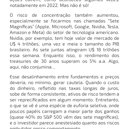
notadamente em 2022. Mas não é só!
O risco de concentração também aumentou,
especialmente se focarmos nas chamadas “Sete
Magníficas” (Apple, Microsoft, Google, Nvidia, Tesla,
Amazon e Meta) do setor de tecnologia americano.
Nvidia, por exemplo, tem hoje valor de mercado de
U$ 4 trilhões, uma vez e meia o tamanho do PIB
brasileiro. As sete juntas atingiram U$ 18 trilhões
essa semana. Enquanto isso, o rendimento dos
treasuries de 30 anos superam os 5% a.a. Algo,
aqui, não conjumina…
Esse desalinhamento entre fundamentos e preços
deveria, no mínimo, gerar cautela. Quando o custo
do dinheiro, refletido nas taxas longas de juros,
sobe de forma consistente, ativos de risco tendem a
ser reprecificados em algum momento. Entretanto,
o que se vê é uma espécie de euforia seletiva, onde
poucos papéis carregam a maior parte dos ganhos
(quase 40% do S&P 500 vêm das sete magníficas),
e o investidor parece anestesiado quanto aos riscos
embutidos nesse comportamento.