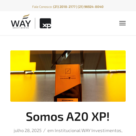
Fale Conosco:
(21) 2018-2177 | (21) 96924-8040
Somos A20 XP!
/
julho 28, 2025
em
Institucional WAY Investimentos
,