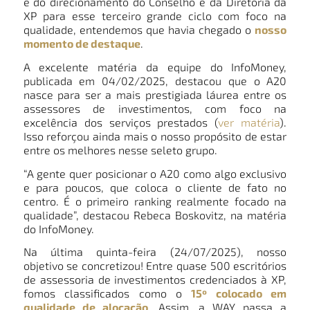
e do direcionamento do Conselho e da Diretoria da
XP para esse terceiro grande ciclo com foco na
qualidade, entendemos que havia chegado o
nosso
momento de destaque
.
A excelente matéria da equipe do InfoMoney,
publicada em 04/02/2025, destacou que o A20
nasce para ser a mais prestigiada láurea entre os
assessores de investimentos, com foco na
excelência dos serviços prestados (
ver matéria
).
Isso reforçou ainda mais o nosso propósito de estar
entre os melhores nesse seleto grupo.
“A gente quer posicionar o A20 como algo exclusivo
e para poucos, que coloca o cliente de fato no
centro. É o primeiro ranking realmente focado na
qualidade”, destacou Rebeca Boskovitz, na matéria
do InfoMoney.
Na última quinta-feira (24/07/2025), nosso
objetivo se concretizou! Entre quase 500 escritórios
de assessoria de investimentos credenciados à XP,
fomos classificados como o
15º colocado em
qualidade de alocação
. Assim, a WAY passa a