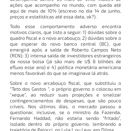
ações que acompanho no mundo, com queda até
aqui de mais de 10% (escrevo no dia 14 de junho,
preços e estatísticas até essa data, ok?).
Todo esse comportamento adverso encontra
motivos claros, que listo a seguir: 1) dúvidas sobre o
quadro fiscal e o novo arcabouço; 2) dúvidas sobre o
que esperar do novo banco central (BC), que
emergirá após a saída de Roberto Campos Neto
(RCN); 3) intensa saída de investidores estrangeiros
da nossa bolsa (já são mais de U$ 8 bilhões de
efluxo esse ano) e 4) política monetária americana
menos favorável do que se imaginava lá atrás.
Sobre o novo arcabouço fiscal, que substituiu o
“Teto dos Gastos “, o próprio governo o colocou em
“xeque”, ao reduzir suas projeções e sinalizar
contingenciamentos de despesas, que são pouco
críveis. Nos últimos dias, o mercado passou a
questionar, inclusive, se o ministro da Fazenda,
Fernando Haddad, não estaria sendo “fritado”,
isolado dentro do próprio governo, lembrando a
trajetória de Palocci, no Lula I, ou Levy, em Dilma.