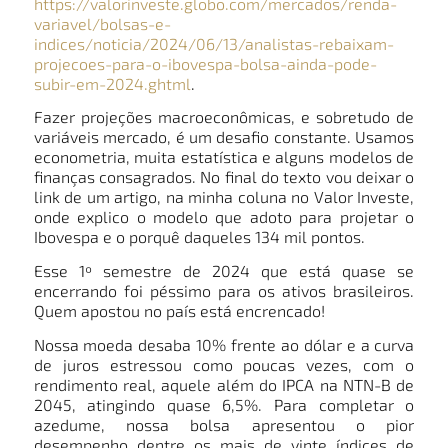
https://valorinveste.globo.com/mercados/renda-
variavel/bolsas-e-
indices/noticia/2024/06/13/analistas-rebaixam-
projecoes-para-o-ibovespa-bolsa-ainda-pode-
subir-em-2024.ghtml
.
Fazer projeções macroeconômicas, e sobretudo de
variáveis mercado, é um desafio constante. Usamos
econometria, muita estatística e alguns modelos de
finanças consagrados. No final do texto vou deixar o
link de um artigo, na minha coluna no Valor Investe,
onde explico o modelo que adoto para projetar o
Ibovespa e o porquê daqueles 134 mil pontos.
Esse 1º semestre de 2024 que está quase se
encerrando foi péssimo para os ativos brasileiros.
Quem apostou no país está encrencado!
Nossa moeda desaba 10% frente ao dólar e a curva
de juros estressou como poucas vezes, com o
rendimento real, aquele além do IPCA na NTN-B de
2045, atingindo quase 6,5%. Para completar o
azedume, nossa bolsa apresentou o pior
desempenho dentre os mais de vinte índices de