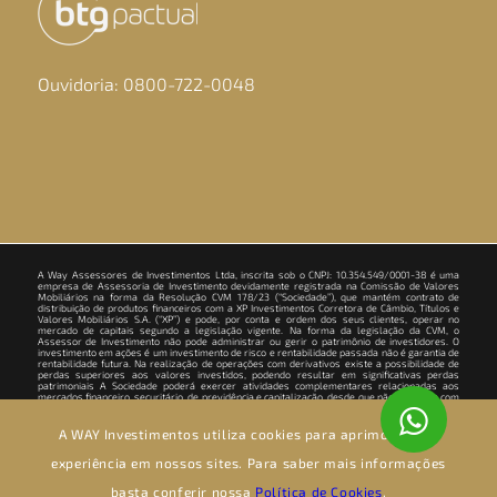
Ouvidoria: 0800-722-0048
A Way Assessores de Investimentos Ltda, inscrita sob o CNPJ: 10.354.549/0001-38 é uma
empresa de Assessoria de Investimento devidamente registrada na Comissão de Valores
Mobiliários na forma da Resolução CVM 178/23 (“Sociedade”), que mantém contrato de
distribuição de produtos financeiros com a XP Investimentos Corretora de Câmbio, Títulos e
Valores Mobiliários S.A. (“XP”) e pode, por conta e ordem dos seus clientes, operar no
mercado de capitais segundo a legislação vigente. Na forma da legislação da CVM, o
Assessor de Investimento não pode administrar ou gerir o patrimônio de investidores. O
investimento em ações é um investimento de risco e rentabilidade passada não é garantia de
rentabilidade futura. Na realização de operações com derivativos existe a possibilidade de
perdas superiores aos valores investidos, podendo resultar em significativas perdas
patrimoniais A Sociedade poderá exercer atividades complementares relacionadas aos
mercados financeiro, securitário, de previdência e capitalização, desde que não conflitem com
a atividade de assessoria de investimentos, podendo ser realizada por meio da pessoa
jurídica acima descrita ou por meio de pessoa jurídica terceira. Todas as atividades são
prestadas mantendo a devida segregação e em cumprimento ao quanto previsto nas regras
A WAY Investimentos utiliza cookies para aprimorar sua
da CVM ou de outros órgãos reguladores e autorreguladores. Para informações e dúvidas
sobre produtos, contate seu assessor de investimentos. Para reclamações, contate a
experiência em nossos sites. Para saber mais informações
Ouvidoria da XP pelo telefone 0800 722 3730.
basta conferir nossa
Política de Cookies
.
© Copyright - Way Investimentos - Todos os direitos reservados |