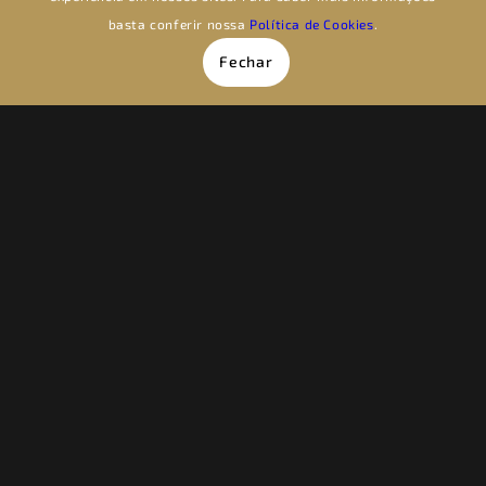
basta conferir nossa
Política de Cookies
.
Fechar
E A CONFIANÇA?
Confiança e transparência são essenciais na
assessoria de investimentos, superando a
rentabilidade. O mercado exige ética e
especialização para garantir qualidade.
outubro 21, 2024